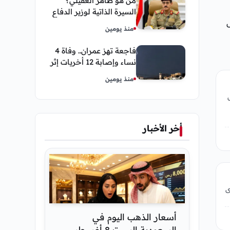
من هو طاهر العقيلي؟
السيرة الذاتية لوزير الدفاع
ض
اليمني الجديد وأبرز
منذ يومين
مناصبه
فاجعة تهز عمران.. وفاة 4
نساء وإصابة 12 أخريات إثر
صاعقة رعدية خلال مناسبة
منذ يومين
اجتماعية
أخر الأخبار
ى
أسعار الذهب اليوم في
السعودية السبت 8 أغسطس