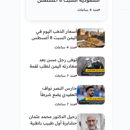
2026 — تحديث مباشر
منذ 4 ساعات
أسعار الذهب اليوم في
اليمن السبت 8 أغسطس
2026 — بيع وشراء صنعاء
منذ 4 ساعات
وعدن
توفى رجل مسن بعد
مغادرته اليمن لطلب لقمة
العيش وكانت أخر قبلة
منذ 7 ساعات
يقدمها لإبنته
حارس النصر نواف
العقيدي يضع شرطاً
حاسماً لإستمراره في
منذ 7 ساعات
النادي
رحيل الدكتور محمد عثمان
حشابرة أول طبيب باطنية
في الحديدة