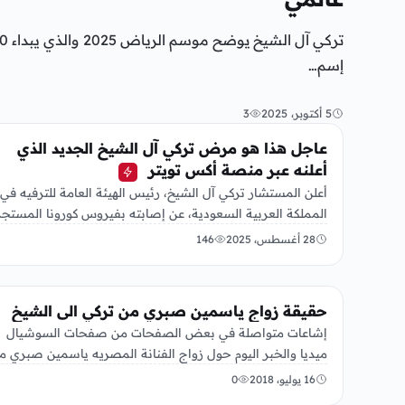
إسم…
5 أكتوبر، 2025
3
عربي ودولي
عاجل هذا هو مرض تركي آل الشيخ الجديد الذي
أعلنه عبر منصة أكس تويتر
أعلن المستشار تركي آل الشيخ، رئيس الهيئة العامة للترفيه في
المملكة العربية السعودية، عن إصابته بفيروس كورونا المستجد
في تغريدة…
28 أغسطس، 2025
146
الفن
حقيقة زواج ياسمين صبري من تركي الى الشيخ
إشاعات متواصلة في بعض الصفحات من صفحات السوشيال
ميديا والخبر اليوم حول زواج الفنانة المصريه ياسمين صبري م
تركي آل…
16 يوليو، 2018
0