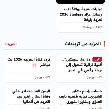
عبارات تعزية بوفاة الاب
رسائل عزاء ومواساة 2026
تعزية بليغة
14 مايو، 2026
المزيد من تريندات
المزيد
تريندات
تريندات
دق دق سبعتين”..
تردد قناة العربية 2026 بث
تقرير
أغنية تراثية تتحول إلى
مباشر
تريند رقمي في اليمن
منذ يومين
منذ يومين
تريندات
تريندات
حساب بإسم بشاير
اليمن الغد مصادر تنفي
الشهري.. نهاية قضية نايف
وفاة الفنان زهير عبد
العنزي وبشاير الشهري
الكريم في ألمانيا
منذ 6 أيام
منذ 7 أيام