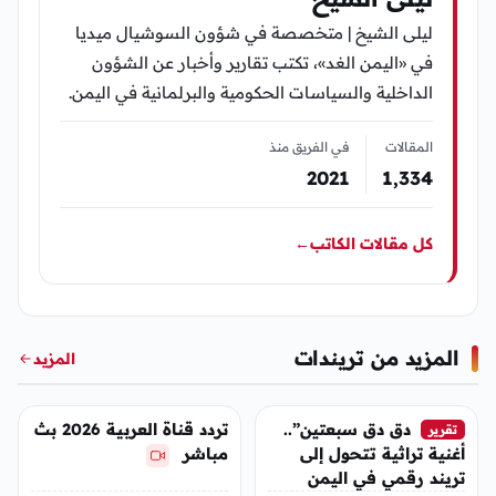
ليلى الشيخ | متخصصة في شؤون السوشيال ميديا
في «اليمن الغد»، تكتب تقارير وأخبار عن الشؤون
الداخلية والسياسات الحكومية والبرلمانية في اليمن.
المقالات
في الفريق منذ
2021
1٬334
كل مقالات الكاتب
←
المزيد من تريندات
المزيد
تريندات
تريندات
دق دق سبعتين”..
تردد قناة العربية 2026 بث
تقرير
أغنية تراثية تتحول إلى
مباشر
تريند رقمي في اليمن