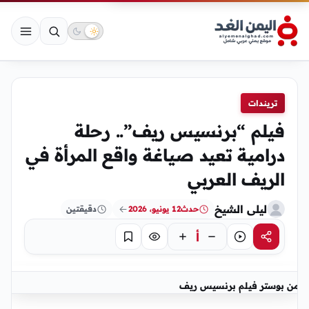
تريندات
فيلم “برنسيس ريف”.. رحلة
درامية تعيد صياغة واقع المرأة في
الريف العربي
ليلى الشيخ
حدث
12 يونيو، 2026
دقيقتين
أ
مشاركة
استماع
تركيز
حفظ
من بوستر فيلم برنسيس ريف