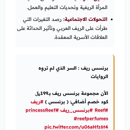
المرأة الريفية وتحديات التعليم والعمل.
التحولات الاجتماعية:
رصد التغيرات التي
طرأت على الريف العربي وتأثير الحداثة على
العلاقات الأسرية المعقدة.
برنسس ريف : السر الذي لم تروِه
الروايات
الاًن مجموعة برنسس ريف بــ199﷼
كود خصم أضافي: ( برنسس )
#ريف
#Reef
#برنسس_ريف
#princessReef
#reefperfumes
pic.twitter.com/u06aHfz6t4