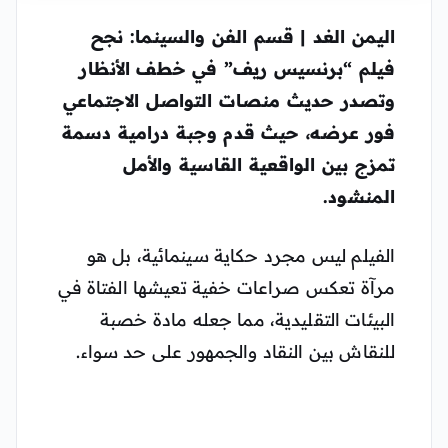
اليمن الغد | قسم الفن والسينما:
نجح
فيلم
“برنسيس ريف”
في خطف الأنظار
وتصدر حديث منصات التواصل الاجتماعي
فور عرضه، حيث قدم وجبة درامية دسمة
تمزج بين الواقعية القاسية والأمل
المنشود.
الفيلم ليس مجرد حكاية سينمائية، بل هو
مرآة تعكس صراعات خفية تعيشها الفتاة في
البيئات التقليدية، مما جعله مادة خصبة
للنقاش بين النقاد والجمهور على حد سواء.