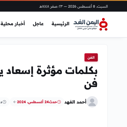
السبت، 8 أغسطس 2026
— ٢٣ صفر ١٤٤٨هـ
الرئيسية
عاجل
أخبار محلية
الفن
بكلمات مؤثرة إسعاد ي
فن
أحمد الفهد
حدث
24 أغسطس، 2024
دق