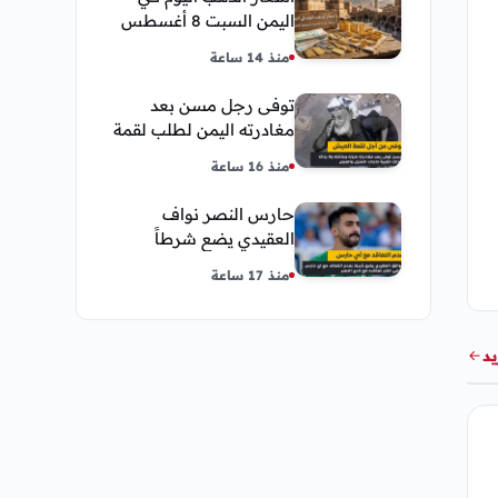
اليمن السبت 8 أغسطس
2026 — بيع وشراء صنعاء
منذ 14 ساعة
وعدن
توفى رجل مسن بعد
مغادرته اليمن لطلب لقمة
العيش وكانت أخر قبلة
منذ 16 ساعة
يقدمها لإبنته
حارس النصر نواف
العقيدي يضع شرطاً
حاسماً لإستمراره في
منذ 17 ساعة
النادي
يد