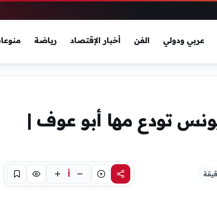
عربي ودولي
الفن
أخبار الإقتصاد
رياضة
منوعا
ونس تودع مها أبو عوف |
أ
يقة
مشاركة
استماع
تركيز
حفظ