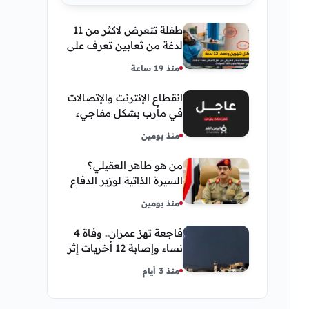
طفلة تتعرض لاكثر من 11
لدغة من ثعابين تعرف على
تفاصيل قصة أنسام
منذ 19 ساعة
العريقي
انقطاع الإنترنت والإتصالات
في مأرب بشكل مفاجيء
فما هو سبب ذلك
منذ يومين
من هو طاهر العقيلي؟
السيرة الذاتية لوزير الدفاع
اليمني الجديد وأبرز
منذ يومين
مناصبه
فاجعة تهز عمران.. وفاة 4
نساء وإصابة 12 أخريات إثر
صاعقة رعدية خلال مناسبة
منذ 3 أيام
اجتماعية