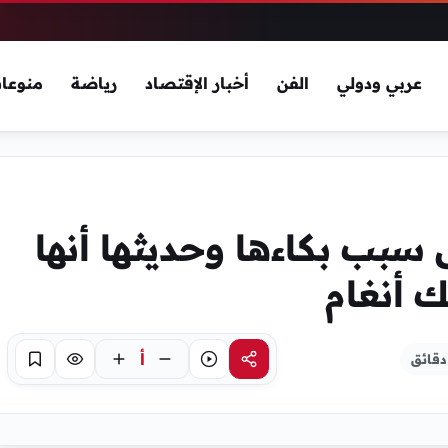
عربي ودولي
الفن
أخبار الإقتصاد
رياضة
منوعا
بب بكاءها وحديثها أنها
ك أنغام
أ
مشاركة
استماع
تركيز
حفظ