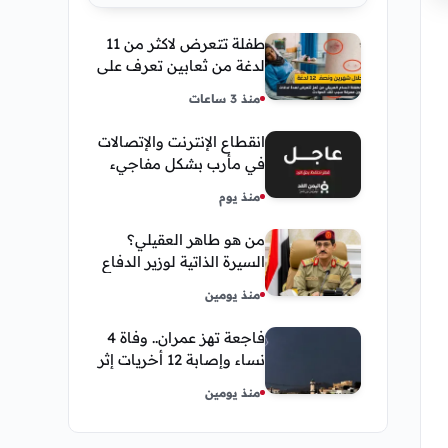
طفلة تتعرض لاكثر من 11
لدغة من ثعابين تعرف على
تفاصيل قصة أنسام
منذ 3 ساعات
العريقي
انقطاع الإنترنت والإتصالات
في مأرب بشكل مفاجيء
فما هو سبب ذلك
منذ يوم
من هو طاهر العقيلي؟
السيرة الذاتية لوزير الدفاع
اليمني الجديد وأبرز
منذ يومين
مناصبه
فاجعة تهز عمران.. وفاة 4
نساء وإصابة 12 أخريات إثر
صاعقة رعدية خلال مناسبة
منذ يومين
اجتماعية