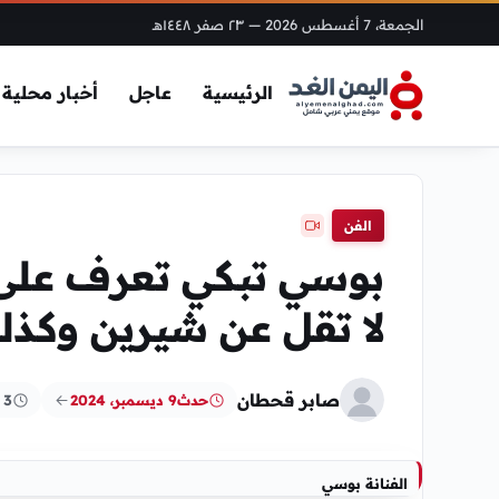
الجمعة، 7 أغسطس 2026
— ٢٣ صفر ١٤٤٨هـ
الرئيسية
عاجل
أخبار محلية
الفن
بوسي تبكي تعرف على س
لا تقل عن شيرين وكذل
صابر قحطان
حدث
9 ديسمبر، 2024
3 دقائق
الفنانة بوسي