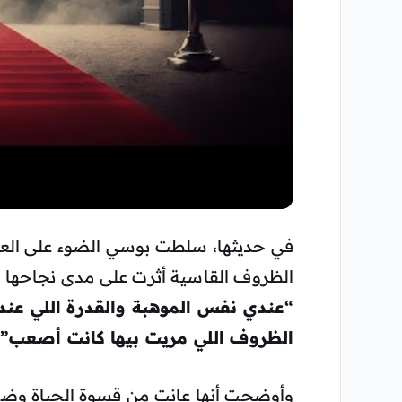
▶
في حديثها، سلطت بوسي الضوء على العقب
الظروف القاسية أثرت على مدى نجاحها و
“عندي نفس الموهبة والقدرة اللي عند ش
الظروف اللي مريت بيها كانت أصعب”
.
وأوضحت أنها عانت من قسوة الحياة وضغو