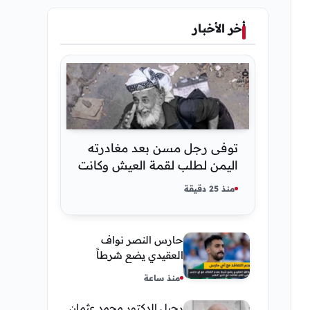
أخر الأخبار
توفى رجل مسن بعد مغادرته
اليمن لطلب لقمة العيش وكانت
أخر قبلة يقدمها لإبنته
منذ 25 دقيقة
حارس النصر نواف
العقيدي يضع شرطاً
حاسماً لإستمراره في
منذ ساعة
النادي
رحيل الدكتور محمد عثمان