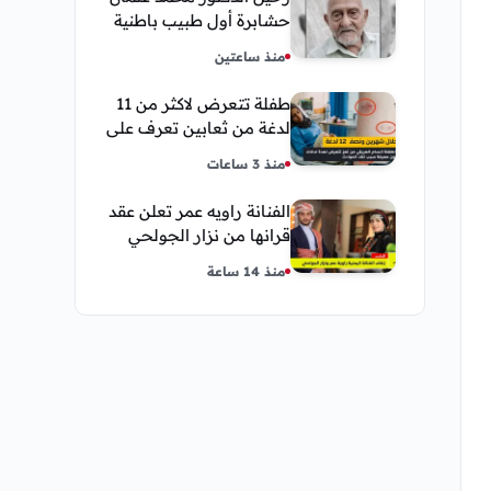
حشابرة أول طبيب باطنية
في الحديدة
منذ ساعتين
طفلة تتعرض لاكثر من 11
لدغة من ثعابين تعرف على
تفاصيل قصة أنسام
منذ 3 ساعات
العريقي
الفنانة راويه عمر تعلن عقد
قرانها من نزار الجولحي
منذ 14 ساعة