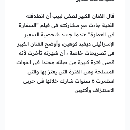
قال الفنان الكبير لطفى لبيب أن انطلاقته
الفنية جاءت مع مشاركته فى فيلم “السفارة
فى العمارة” عندما جسد شخصية السفير
الإسرائيلى ديفيد كوهين، وأوضح الفنان الكبير
فى تصريحات خاصة ، أن شهرته تأخرت لأنه
قضى فترة كبيرة من حياته مجندا فى القوات
المسلحة وهى الفترة التى يعتز بها والتى
استمرت 6 سنوات شارك خلالها فى حربى
الاستنزاف وأكتوبر.