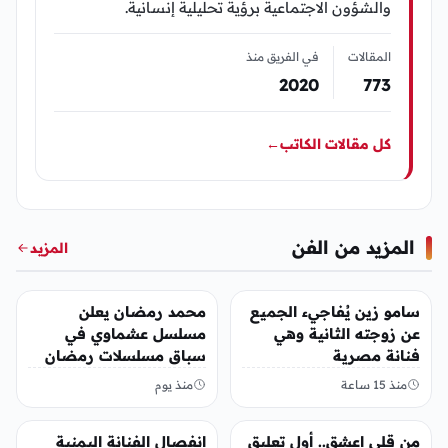
والشؤون الاجتماعية برؤية تحليلية إنسانية.
المقالات
في الفريق منذ
2020
773
كل مقالات الكاتب
←
المزيد من الفن
المزيد
الفن
الفن
سامو زين يُفاجيء الجميع
محمد رمضان يعلن
عن زوجته الثانية وهي
مسلسل عشماوي في
فنانة مصرية
سباق مسلسلات رمضان
2027
منذ 15 ساعة
منذ يوم
الفن
الفن
من قلي اعشق.. أول تعليق
انفصال الفنانة اليمنية