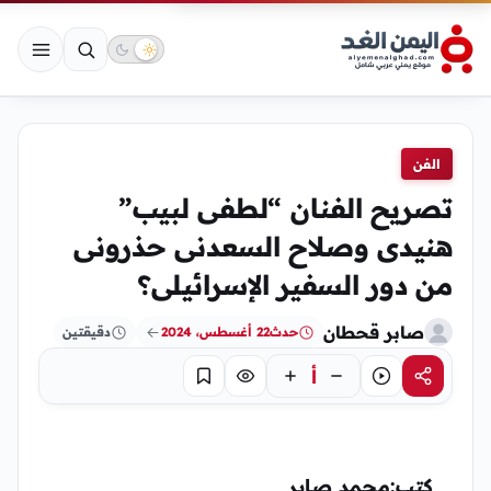
الفن
تصريح الفنان “لطفى لبيب”
هنيدى وصلاح السعدنى حذرونى
من دور السفير الإسرائيلى؟
صابر قحطان
حدث
22 أغسطس، 2024
دقيقتين
أ
مشاركة
استماع
تركيز
حفظ
كتب:محمد صابر