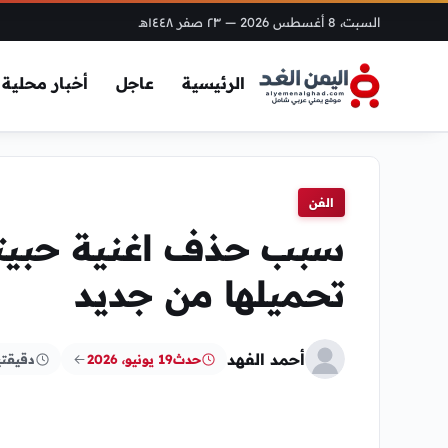
السبت، 8 أغسطس 2026
— ٢٣ صفر ١٤٤٨هـ
الرئيسية
عاجل
أخبار محلية
الفن
سبب حذف اغنية حبيت
تحميلها من جديد
أحمد الفهد
حدث
19 يونيو، 2026
دقيقت