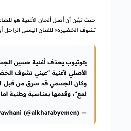
حيث تبيَّن أن أصل ألحان الأغنية هو للش
تشوف الخضيرة» للفنان اليمني الراحل أبو
يتوتيوب يحذف أغنية حسين الجسم
الأصلي لأغنية “عيني تشوف الخضي
وكان الجسمي قد سرق من قبل 
لمع”، وقدمها بمناسبة وطنية امارا
— Alrawhani (@alkhatabyemen) ٩ أكتوبر ٢٠١٨