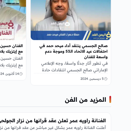
صالح الجسمي ينتقد أداء ميحد حمد في
الفنان حسين
احتفالات عيد الاتحاد الـ53 وموجة دعم
مع إيتزيك بلا
واسعة للفنان
الفنان حسين
في تطور أثار جدلًا واسعًا، وجه الإعلامي
مع إيتزيك بل
الإماراتي صالح الجسمي انتقادات حادة
الأماكن والذي
14 أكتوبر، 2024
للفنان الإماراتي ميحد حمد بسبب أدائه
التصوير…
5 ديسمبر، 2024
الغنائي في…
المزيد من الفن
الفن
الفنانة راويه عمر تعلن عقد قرانها من نزار الجولح
أعلنت الفنانة راويه عمر بشكل غير مباشر عن عقد قرانها من نزا