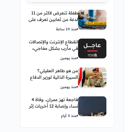
طفلة تتعرض لاكثر من 11
لدغة من ثعابين تعرف على
تفاصيل قصة أنسام
منذ 19 ساعة
العريقي
انقطاع الإنترنت والإتصالات
في مأرب بشكل مفاجيء
فما هو سبب ذلك
منذ يومين
من هو طاهر العقيلي؟
السيرة الذاتية لوزير الدفاع
اليمني الجديد وأبرز
منذ يومين
مناصبه
فاجعة تهز عمران.. وفاة 4
نساء وإصابة 12 أخريات إثر
صاعقة رعدية خلال مناسبة
منذ 3 أيام
اجتماعية