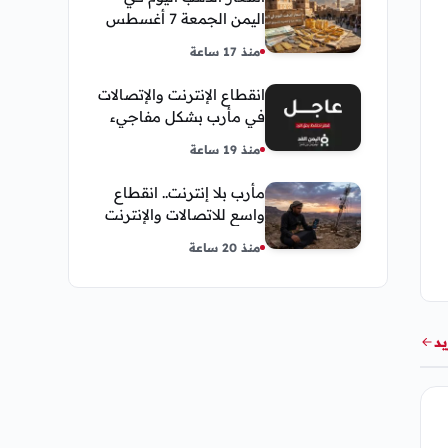
اليمن الجمعة 7 أغسطس
2026 — بيع وشراء صنعاء
منذ 17 ساعة
وعدن
انقطاع الإنترنت والإتصالات
في مأرب بشكل مفاجيء
فما هو سبب ذلك
منذ 19 ساعة
مأرب بلا إنترنت.. انقطاع
واسع للاتصالات والإنترنت
في معظم مديريات
منذ 20 ساعة
المحافظة
يد