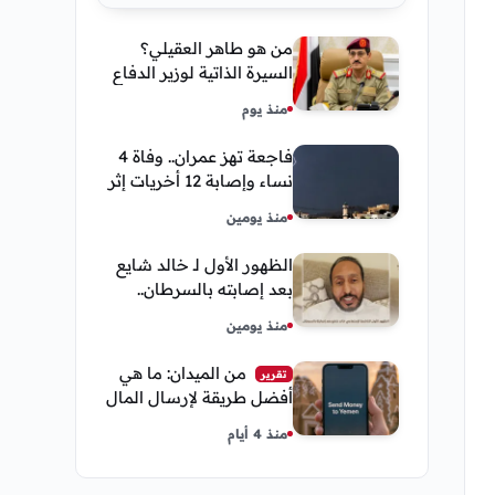
من هو طاهر العقيلي؟
السيرة الذاتية لوزير الدفاع
اليمني الجديد وأبرز
منذ يوم
مناصبه
فاجعة تهز عمران.. وفاة 4
نساء وإصابة 12 أخريات إثر
صاعقة رعدية خلال مناسبة
منذ يومين
اجتماعية
الظهور الأول لـ خالد شايع
بعد إصابته بالسرطان..
يكشف تفاصيل مؤثرة عن
منذ يومين
رحلة العلاج
من الميدان: ما هي
تقرير
أفضل طريقة لإرسال المال
إلى اليمن من السعودية
منذ 4 أيام
وأمريكا