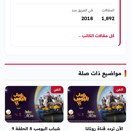
المقالات
في الفريق منذ
2018
1٬892
كل مقالات الكاتب
←
مواضيع ذات صلة
الفن
الفن
الآن تردد قناة روتانا
شباب البومب 8 الحلقة 9