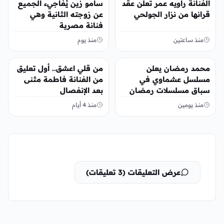
الفنانة راويه عمر تعلن عقد
سامو زين يُفاجيء الجميع
قرانها من نزار الجولحي
عن زوجته الثانية وهي
فنانة مصرية
منذ ساعتين
منذ يوم
الفن
الفن
محمد رمضان يعلن
من قلي اعشق.. أول تعليق
مسلسل عشماوي في
من الفنانة فاطمة مثنى
سباق مسلسلات رمضان
بعد الإنفصال
2027
منذ يومين
منذ 4 أيام
عرض التعليقات (3 تعليقات)