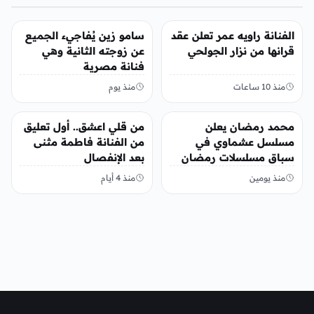
الفن
الفن
الفنانة راويه عمر تعلن عقد
سامو زين يُفاجيء الجميع
قرانها من نزار الجولحي
عن زوجته الثانية وهي
فنانة مصرية
منذ 10 ساعات
منذ يوم
الفن
الفن
محمد رمضان يعلن
من قلي اعشق.. أول تعليق
مسلسل عشماوي في
من الفنانة فاطمة مثنى
سباق مسلسلات رمضان
بعد الإنفصال
2027
منذ يومين
منذ 4 أيام