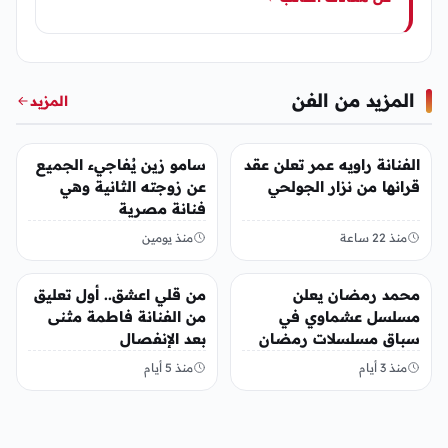
المزيد من الفن
المزيد
الفن
الفن
الفنانة راويه عمر تعلن عقد
سامو زين يُفاجيء الجميع
قرانها من نزار الجولحي
عن زوجته الثانية وهي
فنانة مصرية
منذ 22 ساعة
منذ يومين
الفن
الفن
محمد رمضان يعلن
من قلي اعشق.. أول تعليق
مسلسل عشماوي في
من الفنانة فاطمة مثنى
سباق مسلسلات رمضان
بعد الإنفصال
2027
منذ 3 أيام
منذ 5 أيام