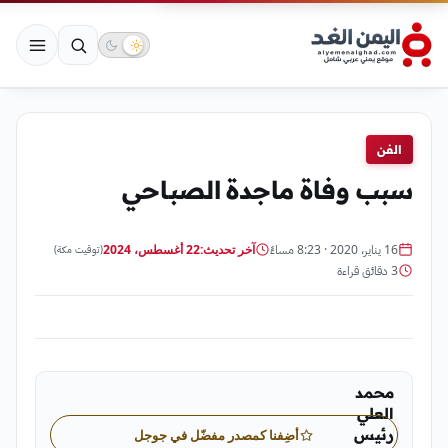
الفن
سبب وفاة ماجدة الصباحي
16 يناير، 2020 · 8:23 مساءً
آخر تحديث:
22 أغسطس، 2024
(توقيت مكة)
3 دقائق قراءة
محمد
العلي
رئيس
أضِفنا كمصدر مفضّل في جوجل