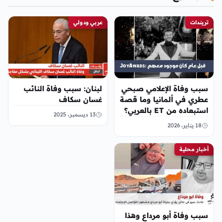
تريندات
عربي ودولي
ٍسبب وفاة الإعلامي صبحي
لبنان: سبب وفاة النائب
عطري في ألمانيا وما قصة
غسان سكاف
استبعاده من ET بالعربي؟
13 ديسمبر، 2025
18 يناير، 2026
أخبار محلية
سبب وفاة أبو مرداع وهذا