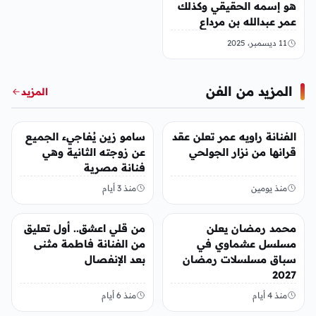
هو إسمه الحقيقي وكذلك
عمر عبدالله بن مرداع
11 ديسمبر، 2025
المزيد من الفن
المزيد
الفن
الفن
الفنانة راويه عمر تعلن عقد
سامو زين يُفاجيء الجميع
قرانها من نزار الجولحي
عن زوجته الثانية وهي
فنانة مصرية
منذ يومين
منذ 3 أيام
الفن
الفن
محمد رمضان يعلن
من قلي اعشق.. أول تعليق
مسلسل عشماوي في
من الفنانة فاطمة مثنى
سباق مسلسلات رمضان
بعد الإنفصال
2027
منذ 4 أيام
منذ 6 أيام