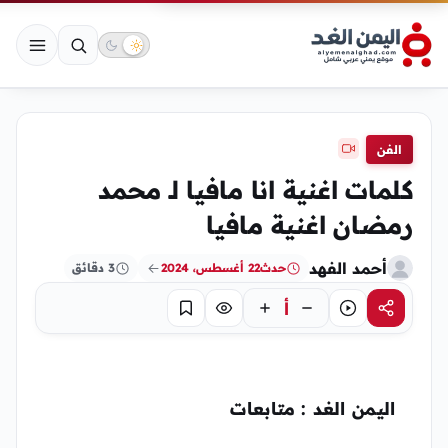
الفن
كلمات اغنية انا مافيا لـ محمد
رمضان اغنية مافيا
أحمد الفهد
حدث
22 أغسطس، 2024
3 دقائق
أ
مشاركة
استماع
تركيز
حفظ
اليمن الغد : متابعات