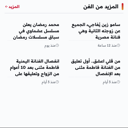
المزيد من الفن
المزيد
الفن
الفن
سامو زين يُفاجيء الجميع
محمد رمضان يعلن
عن زوجته الثانية وهي
مسلسل عشماوي في
فنانة مصرية
سباق مسلسلات رمضان
2027
منذ 12 ساعة
منذ يوم
الفن
الفن
من قلي اعشق.. أول تعليق
انفصال الفنانة اليمنية
من الفنانة فاطمة مثنى
فاطمة مثنى بعد 10 أعوام
بعد الإنفصال
من الزواج وتعليقها على
المنشور
منذ 3 أيام
منذ 3 أيام