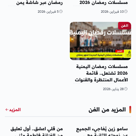
مسلسلات رمضان 2026
رمضان عبر شاشة يمن
اليمن
شباب
10 فبراير، 2026
5 فبراير، 2026
الفن
مسلسلات رمضان اليمنية
2026 تشتعل.. قائمة
الأعمال المنتظرة والقنوات
الناقلة
28 يناير، 2026
المزيد من الفن
المزيد
الفن
الفن
سامو زين يُفاجيء الجميع
من قلي اعشق.. أول تعليق
عن زوجته الثانية وهي
من الفنانة فاطمة مثنى