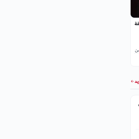
ة
ن
وسم
يد