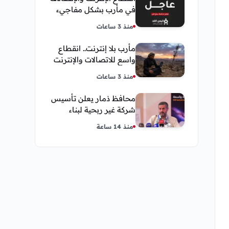
في مأرب بشكل مفاجيء
فما هو سبب ذلك
منذ 3 ساعات
مأرب بلا إنترنت.. انقطاع
واسع للاتصالات والإنترنت
في معظم مديريات
منذ 3 ساعات
المحافظة
محافظ ذمار يعلن تأسيس
شركة غير ربحية لبناء
نموذج ذكاء اصطناعي يمني
منذ 14 ساعة