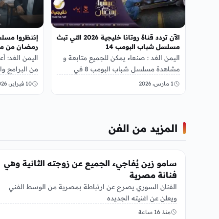
الآن تردد قناة روتانا خليجية 2026 التي تبث
إنتظروا مسل
مسلسل شباب البومب 14
رمضان من مسلسلا
اليمن الغد : صنعاء يمكن للجميع متابعة و
اليمن الغد: أ
مشاهدة مسلسل شباب البومب 8 في
من البرامج و
الموسم الجديد وذلك عن طريق مشاهدة…
أعلن عن مسل
1 مارس، 2026
10 فبراير، 2026
مدرسة…
المزيد من الفن
الفن
سامو زين يُفاجيء الجميع عن زوجته الثانية وهي
فنانة مصرية
الفنان السوري يصرح عن ارتباطة بمصرية من الوسط الفني
ويعلن عن اغنيته الجديده
منذ 16 ساعة