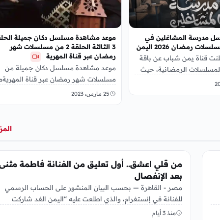
سل مدرسة المشاغلين في
موعد مشاهدة مسلسل دكان جميلة الحلق
ت رمضان 2026 اليمن
3 الثالثة الحلقة 2 من مسلسلات شهر
رمضان عبر قناة المهرية
علنت قناة يمن شباب عن باقة
موعد مشاهدة مسلسل دكان جميلة من
المسلسلات الرمضانية، حيث
مسلسلات شهر رمضان عبر قناة المهريةم
سل كوميدي يحمل إسم
مسلسلات رمضان اليمنية 2023 في م
25 مارس، 2023
المنافسة من…
المز
الفن
من قلي اعشق.. أول تعليق من الفنانة فاطمة مثنى
بعد الإنفصال
مصر - القاهرة — بحسب البيان المنشور على الحساب الرسمي
للفنانة في إنستغرام، والذي اطلعت عليه “اليمن الغد شاركت
الفنانة…
منذ 3 أيام