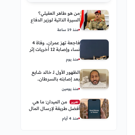
من هو طاهر العقيلي؟
السيرة الذاتية لوزير الدفاع
اليمني الجديد وأبرز
منذ 19 ساعة
مناصبه
فاجعة تهز عمران.. وفاة 4
نساء وإصابة 12 أخريات إثر
صاعقة رعدية خلال مناسبة
منذ يوم
اجتماعية
الظهور الأول لـ خالد شايع
بعد إصابته بالسرطان..
يكشف تفاصيل مؤثرة عن
منذ يومين
رحلة العلاج
من الميدان: ما هي
تقرير
أفضل طريقة لإرسال المال
إلى اليمن من السعودية
منذ 4 أيام
وأمريكا