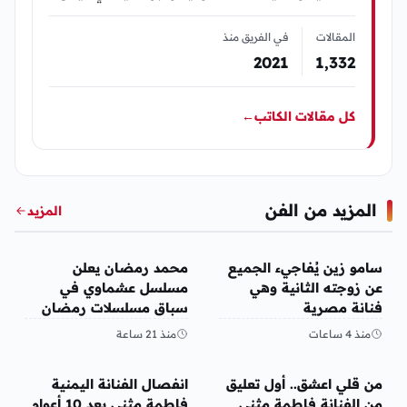
المقالات
في الفريق منذ
2021
1٬332
كل مقالات الكاتب
←
المزيد من الفن
المزيد
الفن
الفن
سامو زين يُفاجيء الجميع
محمد رمضان يعلن
عن زوجته الثانية وهي
مسلسل عشماوي في
فنانة مصرية
سباق مسلسلات رمضان
2027
منذ 4 ساعات
منذ 21 ساعة
الفن
الفن
من قلي اعشق.. أول تعليق
انفصال الفنانة اليمنية
من الفنانة فاطمة مثنى
فاطمة مثنى بعد 10 أعوام