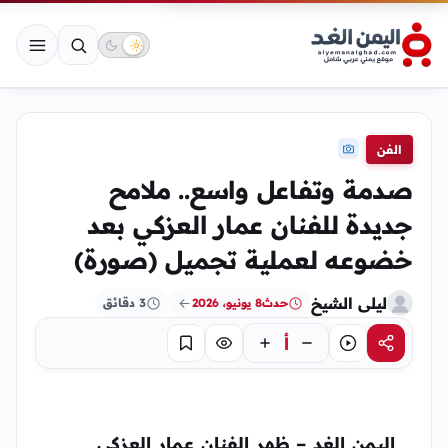
الفن
صدمة وتفاعل واسع.. ملامح
جديدة للفنان عمار العزكي بعد
خضوعه لعملية تجميل (صورة)
ليلى الشيخ
حدث
8 يونيو، 2026
3 دقائق
أ
مشاركة
استماع
تركيز
حفظ
اليمن الغد – ظهر الفنان عمار العزكي