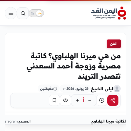
الفن
من هي ميرنا الهلباوي؟ كاتبة
مصرية وزوجة أحمد السعدني
تتصدر التريند
ليلى الشيخ
26 يونيو، 2026
دقيقتين
أ
مشاركة
استماع
تركيز
حفظ
الكاتبة ميرنا الهلباوي
المصدر:
instagram