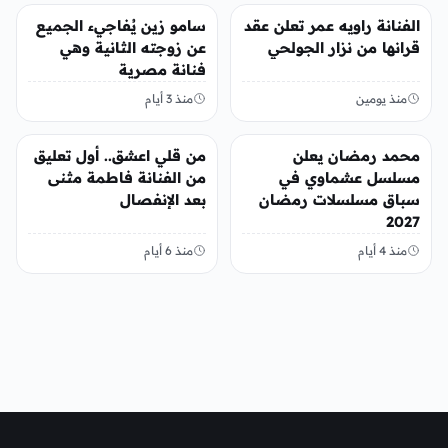
الفن
الفن
الفنانة راويه عمر تعلن عقد
سامو زين يُفاجيء الجميع
قرانها من نزار الجولحي
عن زوجته الثانية وهي
فنانة مصرية
منذ يومين
منذ 3 أيام
الفن
الفن
محمد رمضان يعلن
من قلي اعشق.. أول تعليق
مسلسل عشماوي في
من الفنانة فاطمة مثنى
سباق مسلسلات رمضان
بعد الإنفصال
2027
منذ 4 أيام
منذ 6 أيام