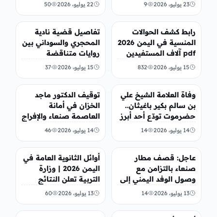
عبدالله الراعبي
23 يوليو، 2026
9
22 يوليو، 2026
50
أخبار محلية
أخبار محلية
رابط كشف الحوالات
تفاصيل قضية نادية
المنسية في اليمن 2026
المحجري والسوداني بين
pdf آلاف المستفيدين
روايات متناقضة
ينتظرون استلام أموالهم
وانتظار القضاء
15 يوليو، 2026
832
15 يوليو، 2026
37
أخبار محلية
أخبار محلية
وفاة العلامة الشيخ علي
توقيف الدكتور ماجد
بن سالم بكير باغيثان..
الخزان في أمانة
حضرموت تودّع أحد أبرز
العاصمة صنعاء والإفراج
علمائها
عنه بعد إسبوع من
14 يوليو، 2026
14
14 يوليو، 2026
46
الحبس
عاجل
تريندات
عاجل: قصف مطار
أوائل الثانوية العامة في
صنعاء بالتزامن مع
اليمن 2026 | وزارة
وصول الوفد اليمني إلى
التربية تعلن النتائج
مطار صنعاء
بنسبة نجاح 88.12%
13 يوليو، 2026
14
13 يوليو، 2026
60
أخبار محلية
أخبار محلية