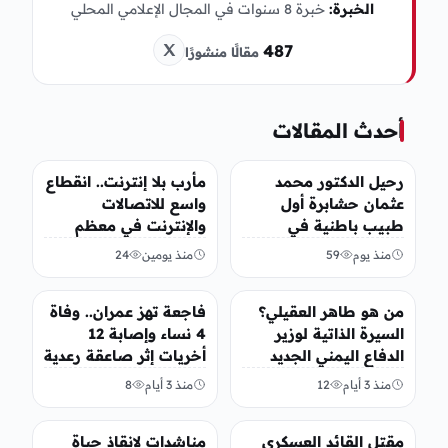
الخبرة:
خبرة 8 سنوات في المجال الإعلامي المحلي
487
مقالًا منشورًا
أحدث المقالات
أخبار محلية
عاجل
رحيل الدكتور محمد
مأرب بلا إنترنت.. انقطاع
عثمان حشابرة أول
واسع للاتصالات
طبيب باطنية في
والإنترنت في معظم
الحديدة
مديريات المحافظة
منذ يوم
59
منذ يومين
24
أخبار محلية
أخبار محلية
من هو طاهر العقيلي؟
فاجعة تهز عمران.. وفاة
السيرة الذاتية لوزير
4 نساء وإصابة 12
الدفاع اليمني الجديد
أخريات إثر صاعقة رعدية
وأبرز مناصبه
خلال مناسبة اجتماعية
منذ 3 أيام
12
منذ 3 أيام
8
أخبار محلية
أخبار محلية
مقتل القائد العسكري
مناشدات لإنقاذ حياة