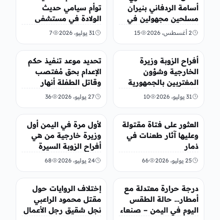
أسامة الردفاني بنيران
توأم سيامي حديث
مسلحين مجهولين في
الولادة في مستشفى
مديرية العبر
السبعين بصنعاء
2 أغسطس، 2026
15
31 يوليو، 2026
7
أخبار محلية
أخبار محلية
أفراح الزوبة وزيرة
تحديد موعد تنفيذ حكم
الخارجية وشؤون
الإعدام بحق مُغتصب
المغتربين بالجمهورية
وقاتل الطفلة أنهار
اليمنية
العامري
31 يوليو، 2026
10
27 يوليو، 2026
36
أخبار محلية
أخبار محلية
العثور على فتاة مقتولة
لأول مرة في اليمن أول
وعليها آثار طعنات في
وزيرة خارجية من هي
ذمار
أفراح الزوبة السيرة
الذاتية
25 يوليو، 2026
66
24 يوليو، 2026
68
أخبار محلية
أخبار محلية
درجة حرارة معتدلة مع
إختلاف الروايات حول
أمطار… حالة الطقس
مقتل محمود الراعبي
اليوم في اليمن – صنعاء
نجل شقيق رجل الأعمال