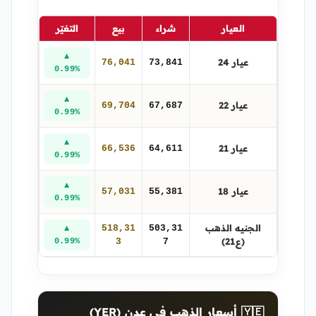
العيار
شراء
بيع
التغيّر
▲
عيار 24
76,041
73,841
0.99%
▲
عيار 22
69,704
67,687
0.99%
▲
عيار 21
66,536
64,611
0.99%
▲
عيار 18
57,031
55,381
0.99%
الجنيه الذهب
518,31
503,31
▲
(ع21)
0.99%
3
7
🇾🇪 أسعار الذهب في عدن (YER)