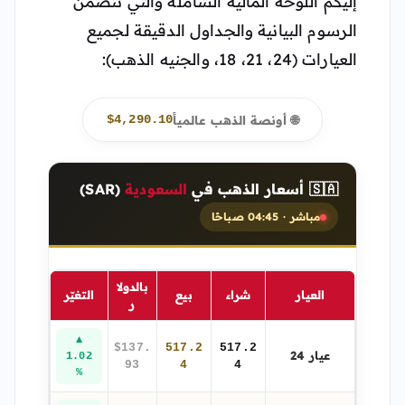
إليكم اللوحة المالية الشاملة والتي تتضمن
الرسوم البيانية والجداول الدقيقة لجميع
العيارات (24، 21، 18، والجنيه الذهب):
🌐 أونصة الذهب عالمياً
$4,290.10
🇸🇦 أسعار الذهب في
السعودية
(SAR)
مباشر · 04:45 صباحًا
بالدولا
العيار
شراء
بيع
التغيّر
ر
▲
$137.
517.2
517.2
عيار 24
1.02
93
4
4
%