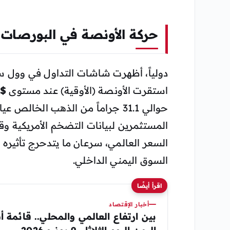
حركة الأونصة في البورصات ا
دولياً، أظهرت شاشات التداول في وول ست
استقرت الأونصة (الأوقية) عند مستوى
$4,441.84 دولار أمريكي
المستثمرين لبيانات التضخم الأمريكية وقر
السعر العالمي، سرعان ما يتدحرج تأثيره 
السوق اليمني الداخلي.
اقرأ أيضًا
أخبار الإقتصاد
بين ارتفاع العالمي والمحلي.. قائمة 
اليمن اليوم الثلاثاء، 9 يونيو 2026