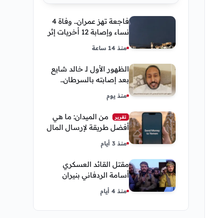
فاجعة تهز عمران.. وفاة 4
نساء وإصابة 12 أخريات إثر
صاعقة رعدية خلال مناسبة
منذ 14 ساعة
اجتماعية
الظهور الأول لـ خالد شايع
بعد إصابته بالسرطان..
يكشف تفاصيل مؤثرة عن
منذ يوم
رحلة العلاج
من الميدان: ما هي
تقرير
أفضل طريقة لإرسال المال
إلى اليمن من السعودية
منذ 3 أيام
وأمريكا
مقتل القائد العسكري
أسامة الردفاني بنيران
مسلحين مجهولين في
منذ 4 أيام
مديرية العبر