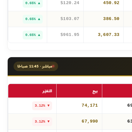
$120.24
450.92
▲ 0.65%
$103.07
386.50
▲ 0.65%
$961.95
3,607.33
▲ 0.65%
مباشر · 11:45 صباحًا
بيع
التغيّر
74,171
6
▼ 3.12%
67,990
6
▼ 3.12%