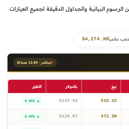
ن الرسوم البيانية والجداول الدقيقة لجميع العيارات
$4,274.30
ذهب عالمياً
مباشر · 11:45 صباحًا
بيع
بالدولار
التغيّر
$137.42
515.33
▲ 0.65%
$125.97
472.39
▲ 0.65%