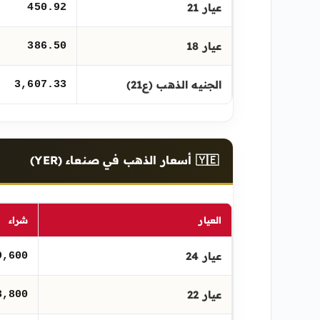
عيار 21
450.92
عيار 18
386.50
الجنيه الذهب (ع21)
3,607.33
🇾🇪 أسعار الذهب في صنعاء (YER)
العيار
شراء
عيار 24
9,600
عيار 22
3,800