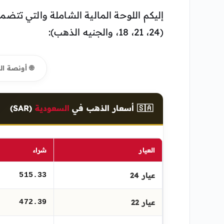
إليكم اللوحة المالية الشاملة والتي تتضم
(24، 21، 18، والجنيه الذهب):
🌐 أونصة ال
🇸🇦 أسعار الذهب في
السعودية
(SAR)
العيار
شراء
عيار 24
515.33
عيار 22
472.39