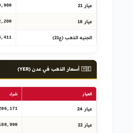
عيار 21
0,900
عيار 18
2,200
الجنيه الذهب (ع21)
4,411
🇾🇪 أسعار الذهب في عدن (YER)
العيار
شراء
عيار 24
206,171
عيار 22
188,990