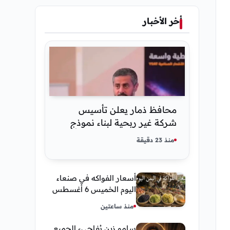
أخر الأخبار
محافظ ذمار يعلن تأسيس
شركة غير ربحية لبناء نموذج
ذكاء اصطناعي يمني
منذ 23 دقيقة
أسعار الفواكه في صنعاء
اليوم الخميس 6 أغسطس
2026.. العنب والفرسك
منذ ساعتين
والرمان في الأسواق
سامو زين يُفاجيء الجميع