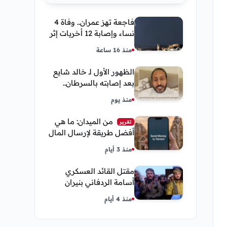
فاجعة تهز عمران.. وفاة 4
نساء وإصابة 12 أخريات إثر
صاعقة رعدية خلال مناسبة
منذ 16 ساعة
اجتماعية
الظهور الأول لـ خالد شايع
بعد إصابته بالسرطان..
يكشف تفاصيل مؤثرة عن
منذ يوم
رحلة العلاج
من الميدان: ما هي
تقرير
أفضل طريقة لإرسال المال
إلى اليمن من السعودية
منذ 3 أيام
وأمريكا
مقتل القائد العسكري
أسامة الردفاني بنيران
مسلحين مجهولين في
منذ 4 أيام
مديرية العبر