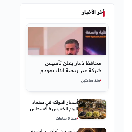
أخر الأخبار
محافظ ذمار يعلن تأسيس
شركة غير ربحية لبناء نموذج
ذكاء اصطناعي يمني
منذ ساعتين
أسعار الفواكه في صنعاء
اليوم الخميس 6 أغسطس
2026.. العنب والفرسك
منذ 3 ساعات
والرمان في الأسواق
سامو زين يُفاجيء الجميع