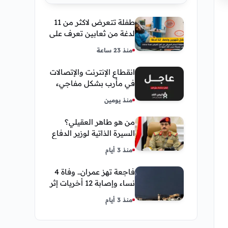
طفلة تتعرض لاكثر من 11
لدغة من ثعابين تعرف على
تفاصيل قصة أنسام
منذ 23 ساعة
العريقي
انقطاع الإنترنت والإتصالات
في مأرب بشكل مفاجيء
فما هو سبب ذلك
منذ يومين
من هو طاهر العقيلي؟
السيرة الذاتية لوزير الدفاع
اليمني الجديد وأبرز
منذ 3 أيام
مناصبه
فاجعة تهز عمران.. وفاة 4
نساء وإصابة 12 أخريات إثر
صاعقة رعدية خلال مناسبة
منذ 3 أيام
اجتماعية