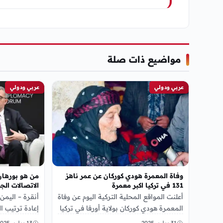
مواضيع ذات صلة
عربي ودولي
عربي ودولي
وفاة المعمرة هودي كوركان عن عمر ناهز
من هو بورهان
131 في تركيا اكبر معمرة
الاتصالات الج
أعلنت المواقع المحلية التركية اليوم عن وفاة
أنقرة – اليم
المعمرة هودي كوركان بولاية أورفا في تركيا
إعادة ترتيب ال
عن عمر ناهز 131 عاماً, حيث…
الرئيس رجب طيب أ
31 يوليو، 2025
13 يوليو، 2025