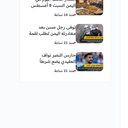
اليمن السبت 8 أغسطس
2026 — بيع وشراء صنعاء
منذ 18 ساعة
وعدن
توفى رجل مسن بعد
مغادرته اليمن لطلب لقمة
العيش وكانت أخر قبلة
منذ 21 ساعة
يقدمها لإبنته
حارس النصر نواف
العقيدي يضع شرطاً
حاسماً لإستمراره في
منذ 21 ساعة
النادي