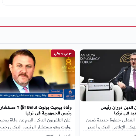
عربي ودولي
 الدين دوران رئيس
وفاة ييجيت بولوت Yiğit Bulut مستشار
ديد في تركيا
رئيس الجمهورية في تركيا
ن الغدفي خطوة جديدة ضمن
أعلن التلفزيون التركي اليوم عن وفاة ييجي
هيكل الإعلامي التركي، أصدر
بولوت وهو مستشار الرئيس التركي رجب
ردوغان يوم 10 يوليو…
طيب أردوغان وهو ايضا وعضو مجلس
11 يوليو، 2025