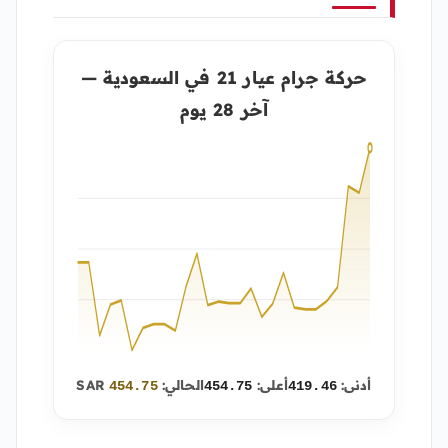
حركة جرام عيار 21 في السعودية —
آخر 28 يوم
أدنى:
أعلى:
الحالي:
SAR
454.75
454.75
419.46