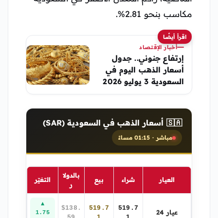
مكاسب بنحو 2.81%.
اقرأ أيضًا
أخبار الإقتصاد
إرتفاع جنوني.. جدول
أسعار الذهب اليوم في
السعودية 3 يوليو 2026
🇸🇦 أسعار الذهب في السعودية (SAR)
مباشر · 01:15 مساءً
بالدولا
العيار
شراء
بيع
التغيّر
ر
▲
$138.
519.7
519.7
عيار 24
1.75
59
1
1