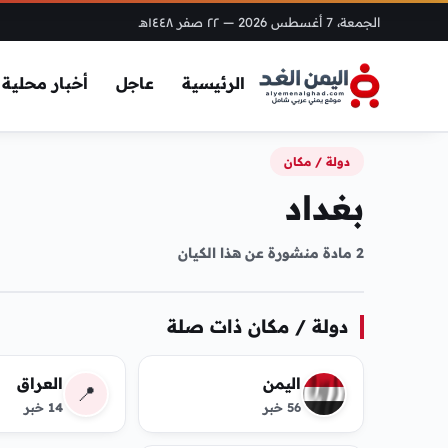
الجمعة، 7 أغسطس 2026
— ٢٢ صفر ١٤٤٨هـ
الرئيسية
عاجل
أخبار محلية
دولة / مكان
بغداد
2 مادة منشورة عن هذا الكيان
دولة / مكان ذات صلة
اليمن
العراق
📍
56 خبر
14 خبر