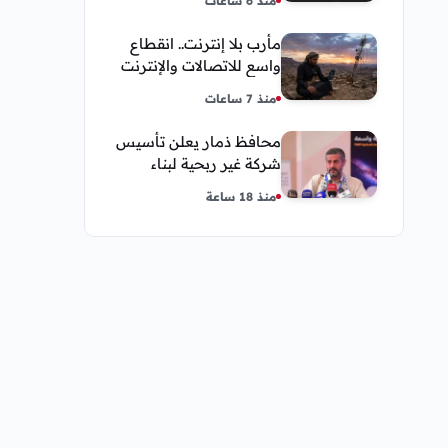
منذ 6 ساعات
مأرب بلا إنترنت.. انقطاع
واسع للاتصالات والإنترنت
في معظم مديريات
منذ 7 ساعات
المحافظة
محافظ ذمار يعلن تأسيس
شركة غير ربحية لبناء
نموذج ذكاء اصطناعي يمني
منذ 18 ساعة
وسوم شائعة