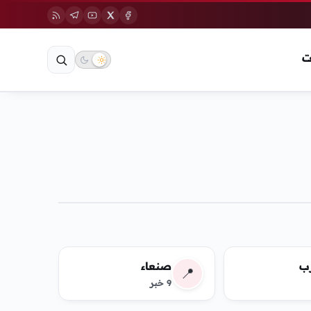
ت
ب
صنعاء
📍
9 خبر