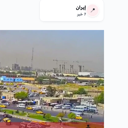
إيران
📍
7 خبر