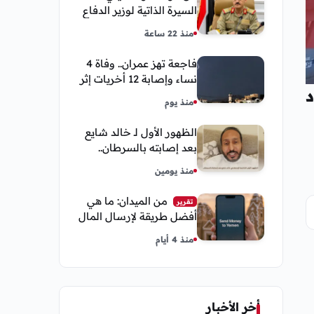
السيرة الذاتية لوزير الدفاع
اليمني الجديد وأبرز
منذ 22 ساعة
مناصبه
فاجعة تهز عمران.. وفاة 4
نساء وإصابة 12 أخريات إثر
داد
صاعقة رعدية خلال مناسبة
منذ يوم
اجتماعية
الظهور الأول لـ خالد شايع
بعد إصابته بالسرطان..
يكشف تفاصيل مؤثرة عن
منذ يومين
رحلة العلاج
من الميدان: ما هي
تقرير
أفضل طريقة لإرسال المال
إلى اليمن من السعودية
منذ 4 أيام
وأمريكا
أخر الأخبار