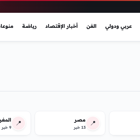
عربي ودولي
الفن
أخبار الإقتصاد
رياضة
منوعا
مصر
المغر
📍
📍
13 خبر
9 خبر