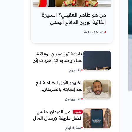
من هو طاهر العقيلي؟ السيرة
الذاتية لوزير الدفاع اليمني
الجديد وأبرز مناصبه
منذ 16 ساعة
فاجعة تهز عمران.. وفاة 4
نساء وإصابة 12 أخريات إثر
صاعقة رعدية خلال مناسبة
منذ يوم
اجتماعية
الظهور الأول لـ خالد شايع
بعد إصابته بالسرطان..
يكشف تفاصيل مؤثرة عن
منذ يومين
رحلة العلاج
من الميدان: ما هي
تقرير
أفضل طريقة لإرسال المال
إلى اليمن من السعودية
منذ 4 أيام
وأمريكا