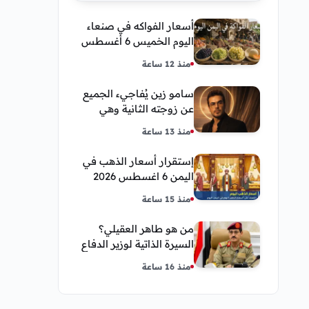
أسعار الفواكه في صنعاء
اليوم الخميس 6 أغسطس
2026.. العنب والفرسك
منذ 12 ساعة
والرمان في الأسواق
سامو زين يُفاجيء الجميع
عن زوجته الثانية وهي
فنانة مصرية
منذ 13 ساعة
إستقرار أسعار الذهب في
اليمن 6 اغسطس 2026
صباح اليوم الخميس
منذ 15 ساعة
من هو طاهر العقيلي؟
السيرة الذاتية لوزير الدفاع
اليمني الجديد وأبرز
منذ 16 ساعة
مناصبه