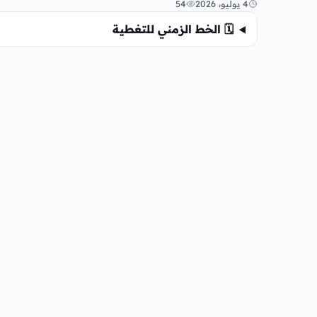
4 يوليو، 2026
54
🗓️ الخط الزمني للتغطية