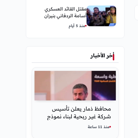
مقتل القائد العسكري
أسامة الردفاني بنيران
مسلحين مجهولين في
منذ 5 أيام
مديرية العبر
أخر الأخبار
محافظ ذمار يعلن تأسيس
شركة غير ربحية لبناء نموذج
ذكاء اصطناعي يمني
منذ 11 ساعة