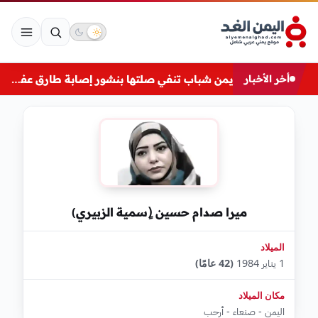
أخر الأخبار
يمن شباب تنفي صلتها بنشور إصابة طارق عفاش في المخا
ميرا صدام حسين (ٍسمية الزبيري)
الميلاد
1 يناير 1984
(42 عامًا)
مكان الميلاد
اليمن - صنعاء - أرحب