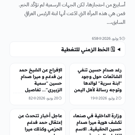
أسابيع من احتجازها، لكن الجهات الرسمية لم تؤكّد الخبر.
فمن هي هذه المرأة التي ادّعت أنها ابنة الرئيس العراقي
السابق،…
5 يوليو، 2026
658
🗓️ الخط الزمني للتغطية
أخبار محلية
أخبار محلية
رغد صدام حسين تنفي
الإفراج عن الشيخ حمد
الشائعات حول وجود
بن فدغم و ميرا صدام
“ابنة سرية” لوالدها
حسين “سمية
وتوجه رسالة لأهل اليمن
الزبيري”… تفاصيل
2 يوليو، 2026
19
20 يونيو، 2026
82
أخبار محلية
أخبار محلية
وزارة الداخلية في صنعاء
عاجل أخبار تتحدث عن
تكشف هوية ميرا صدام
إعتقال حمد فدغم
حسين الحقيقية.. الاسم
الحزمي وكذلك ميرا