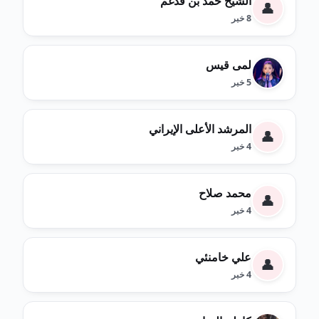
الشيخ حمد بن فدغم
👤
8 خبر
لمى قيس
5 خبر
المرشد الأعلى الإيراني
👤
4 خبر
محمد صلاح
👤
4 خبر
علي خامنئي
👤
4 خبر