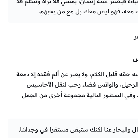
باءه فيصير شبه إنسان، يمشي فلا تراه ويتكلم فلا
 معه، فهو ليس معك بل مع من يحبهم.
ر
س
ه حقه قليل الكلام، ولا يعبر عن ألم فقده إلا دمعة
الرحيل، والواتس فضاء رحب لنقل الأحاسيس
 وفي السطور التالية مجموعة أخرى من الجمل
ل والبحار عنا لكنك ستبقى مستقرا في وجداننا.