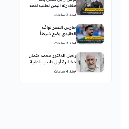
مغادرته اليمن لطلب لقمة
العيش وكانت أخر قبلة
منذ 3 ساعات
يقدمها لإبنته
حارس النصر نواف
العقيدي يضع شرطاً
حاسماً لإستمراره في
منذ 3 ساعات
النادي
رحيل الدكتور محمد عثمان
حشابرة أول طبيب باطنية
في الحديدة
منذ 4 ساعات