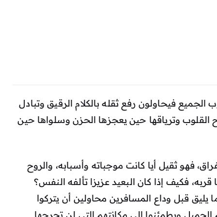
الجميع فيحاولون رفع ثقله بالكلام الرقيق وتبادل
اح القلوب وترياقها حين يعجزها الحزن وسلواها حين
ق، فهو ثقيل أيا كانت موجباته وأسبابه، والروح
ربه، فكيف إذا كان البعيد عزيزا تألفه النفس؟
ليق قبل وداع المسافرين محاولين أن يتركوا
الجميل ويطمئنوا إلى مكانتهم التي لن تجرحها