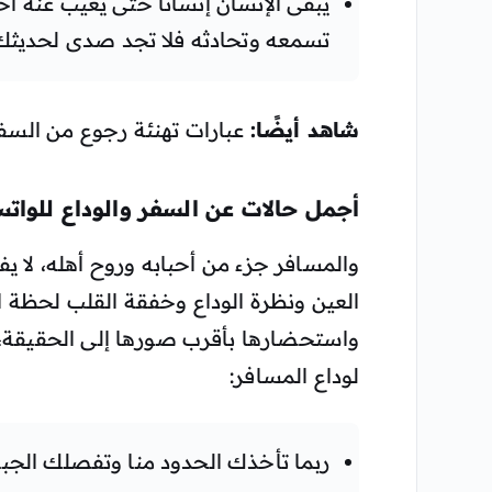
يبقى الإنسان إنسانا حتى يغيب عنه أح
تسمعه وتحادثه فلا تجد صدى لحديثك
شاهد أيضًا:
عبارات تهنئة رجوع من السف
أجمل حالات عن السفر والوداع للوات
والمسافر جزء من أحبابه وروح أهله، لا يفي
العين ونظرة الوداع وخفقة القلب لحظة 
واستحضارها بأقرب صورها إلى الحقيقة،
لوداع المسافر:
ربما تأخذك الحدود منا وتفصلك الجبا