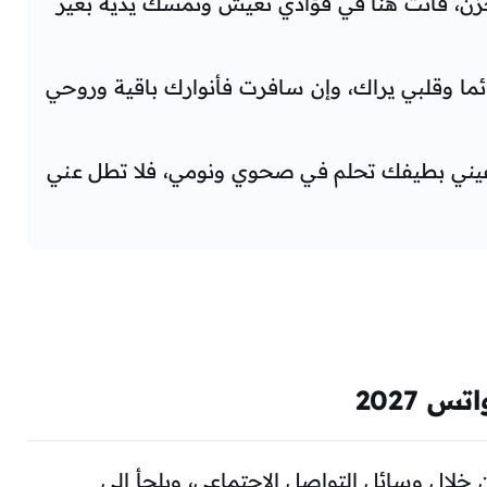
حزن، فأنت هنا في فؤادي تعيش وتمسك يديه بغير
ما وقلبي يراك، وإن سافرت فأنوارك باقية وروحي
عيني بطيفك تحلم في صحوي ونومي، فلا تطل عني
 2027
 خلال وسائل التواصل الاجتماعي، ويلجأ إلى