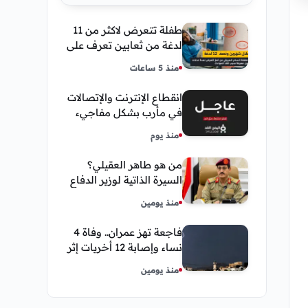
طفلة تتعرض لاكثر من 11
لدغة من ثعابين تعرف على
تفاصيل قصة أنسام
منذ 5 ساعات
العريقي
انقطاع الإنترنت والإتصالات
في مأرب بشكل مفاجيء
فما هو سبب ذلك
منذ يوم
من هو طاهر العقيلي؟
السيرة الذاتية لوزير الدفاع
اليمني الجديد وأبرز
منذ يومين
مناصبه
فاجعة تهز عمران.. وفاة 4
نساء وإصابة 12 أخريات إثر
صاعقة رعدية خلال مناسبة
منذ يومين
اجتماعية