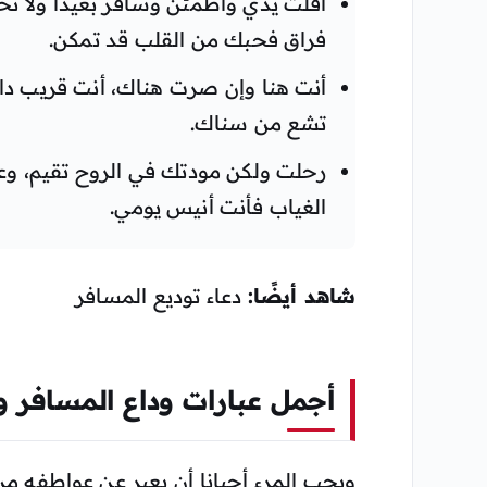
أفلت يدي واطمئن وسافر بعيدا ولا ت
فراق فحبك من القلب قد تمكن.
أنت هنا وإن صرت هناك، أنت قريب دائ
تشع من سناك.
رحلت ولكن مودتك في الروح تقيم، و
الغياب فأنت أنيس يومي.
شاهد أيضًا:
دعاء توديع المسافر
أجمل عبارات وداع المسافر واتس
ويحب المرء أحيانا أن يعبر عن عواطفه من