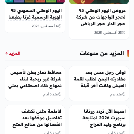
عروض اليوم الوطني 95
اليوم الوطني السعودي 95
لحجر الواجهات من شركة
الهوية الرسمية غزنا بطبعنا
حجر الدار حجر الرياض
4 أغسطس، 2025
الحجر الأردني
23 أغسطس، 2025
المزيد من منوعات
المزيد
منوعات
منوعات
توفى رجل مسن بعد
محافظ ذمار يعلن تأسيس
مغادرته اليمن لطلب لقمة
شركة غير ربحية لبناء
العيش وكانت أخر قبلة
نموذج ذكاء اصطناعي يمني
يقدمها لإبنته
منذ يوم
منذ 3 أيام
منوعات
منوعات
اضبط الآن تردد روتانا
فاطمة مثنى تكشف
سبورت 2026 لمتابعة
تفاصيل موقفها بعد
برنامج وليد الفراج
انفصالها عن صالح الفتح
منذ 3 أيام
منذ 3 أيام