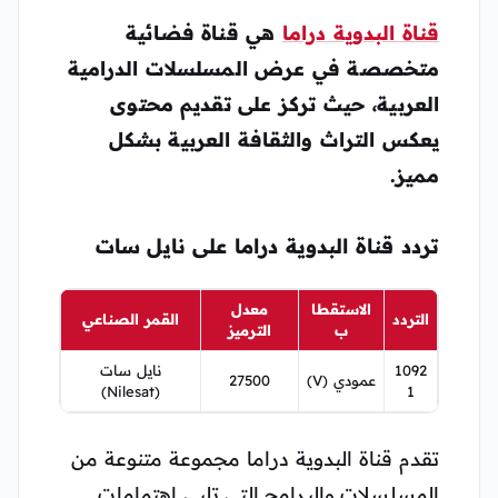
قناة البدوية دراما
هي قناة فضائية
متخصصة في عرض المسلسلات الدرامية
العربية، حيث تركز على تقديم محتوى
يعكس التراث والثقافة العربية بشكل
مميز.
تردد قناة البدوية دراما على نايل سات
الاستقطا
معدل
التردد
القمر الصناعي
ب
الترميز
1092
نايل سات
عمودي (V)
27500
(Nilesat)
1
تقدم قناة البدوية دراما مجموعة متنوعة من
المسلسلات والبرامج التي تلبي اهتمامات