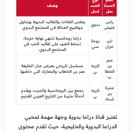
المسل
المس
وصف
سل
لسل
راس
يعكس العادات والتقاليد البدوية ويتناول
بدوي
غليص
مواضيع العدالة في المجتمع البدوي.
دراما رومانسية تنتهي نهاية حزينة،
ابن
رومان
تسلط الضوء على تقاليد الحب في
حران
سي
المجتمع البدوي.
عمر
بن
تاريخ
مسلسل تاريخي يعرض عدل الخليفة
الخطا
ي
عمر بن الخطاب والمعارك التي خاضها.
ب
عنترة
تاريخ
يجمع بين الرومانسية والحرب، ويقدم
بن
ي
أحداثًا مثيرة من التاريخ العربي القديم.
شداد
تعتبر قناة دراما بدوية وجهة مهمة لمحبي
الدراما البدوية والخليجية، حيث تقدم محتوى