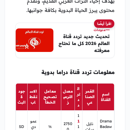
بهدف إحياء التراث العربي القديم، وتقدم
محتوى يبرز الحياة البدوية بكافة جوانبها.
اقرأ أيضًا
منوعات
تحديث جديد تردد قناة
العالم 2026 كل ما تحتاج
معرفته
معلومات تردد قناة دراما بدوية
ال
القمر
معدل
معامل
الاس
جود
اسم
تر
الصنا
الترمي
تصحيح
تقط
ة
القناة
د
عي
ز
الخطأ
اب
البث
د
1
Drama
1
عمو
نايل
2750
Badaw
1
⅚
دي
SD
سات
0