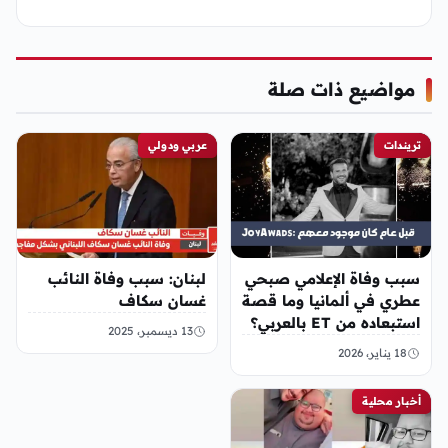
مواضيع ذات صلة
تريندات
عربي ودولي
ٍسبب وفاة الإعلامي صبحي
لبنان: سبب وفاة النائب
عطري في ألمانيا وما قصة
غسان سكاف
استبعاده من ET بالعربي؟
13 ديسمبر، 2025
18 يناير، 2026
أخبار محلية