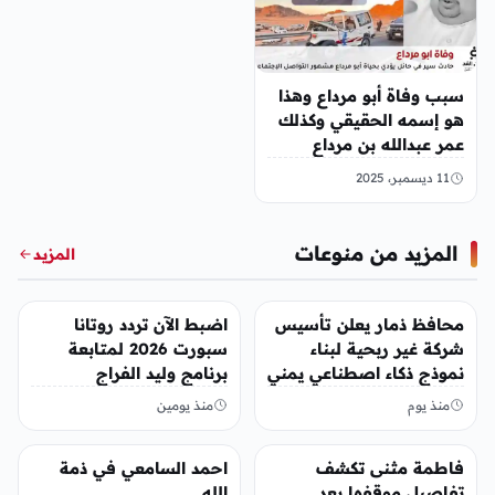
سبب وفاة أبو مرداع وهذا
هو إسمه الحقيقي وكذلك
عمر عبدالله بن مرداع
11 ديسمبر، 2025
المزيد من منوعات
المزيد
منوعات
منوعات
محافظ ذمار يعلن تأسيس
اضبط الآن تردد روتانا
شركة غير ربحية لبناء
سبورت 2026 لمتابعة
نموذج ذكاء اصطناعي يمني
برنامج وليد الفراج
منذ يوم
منذ يومين
منوعات
منوعات
فاطمة مثنى تكشف
احمد السامعي في ذمة
تفاصيل موقفها بعد
الله