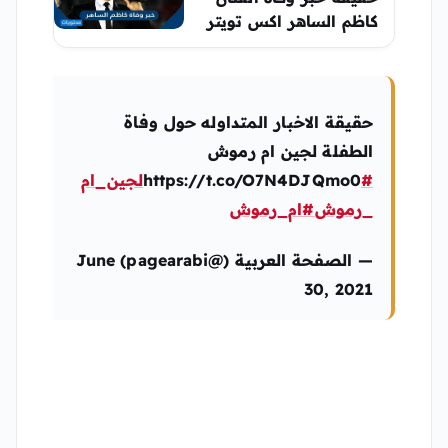
كاظم الساهر اكس تويتر
حقيقة الاخبار المتداوله حول وفاة
الطفلة لجين ام رموش
https://t.co/O7N4DJQmo0
#لجين_ام
_رموش
#ام_رموش
— الصفحة العربية (@pagearabi) June
30, 2021