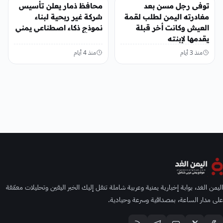
منوعات
منوعات
توفى رجل مسن بعد
محافظ ذمار يعلن تأسيس
مغادرته اليمن لطلب لقمة
شركة غير ربحية لبناء
العيش وكانت أخر قبلة
نموذج ذكاء اصطناعي يمني
يقدمها لإبنته
منذ 3 أيام
منذ 4 أيام
اليمن الغد، بوابة إخبارية يمنية وعربية شاملة تنقل إليك الخبر اليقين وتحليلات معمّقة
على مدار الساعة، بمصداقية وسرعة وحيادية.