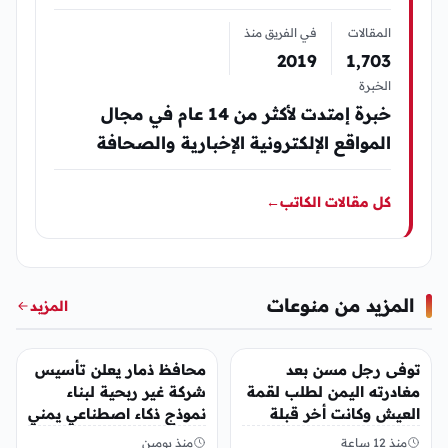
المقالات
في الفريق منذ
2019
1٬703
الخبرة
خبرة إمتدت لأكثر من 14 عام في مجال
المواقع الإلكترونية الإخبارية والصحافة
كل مقالات الكاتب
←
المزيد من منوعات
المزيد
منوعات
منوعات
توفى رجل مسن بعد
محافظ ذمار يعلن تأسيس
مغادرته اليمن لطلب لقمة
شركة غير ربحية لبناء
العيش وكانت أخر قبلة
نموذج ذكاء اصطناعي يمني
يقدمها لإبنته
منذ 12 ساعة
منذ يومين