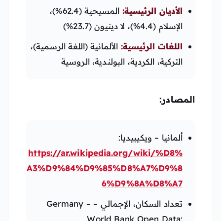
الأديان الرئيسية:
المسيحية (62.4%)،
الإسلام (4.4%)، لا دينيون (23.7%)
اللغات الرئيسية:
الألمانية (اللغة الرسمية)،
التركية، الكردية، البولندية، الروسية
المصادر:
ألمانيا – ويكيبيديا:
https://ar.wikipedia.org/wiki/%D8%
A3%D9%84%D9%85%D8%A7%D9%8
6%D9%8A%D8%A7
تعداد السكان، الإجمالي – Germany –
World Bank Open Data: