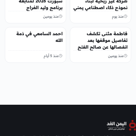
شركة غير ربحية لبناء
سبورت 2026 لمتابعة
نموذج ذكاء اصطناعي يمني
برنامج وليد الفراج
منذ يوم
منذ يومين
منوعات
منوعات
فاطمة مثنى تكشف
احمد السامعي في ذمة
تفاصيل موقفها بعد
الله
انفصالها عن صالح الفتح
منذ يومين
منذ 5 أيام