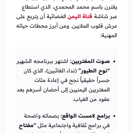
يقترن باسم محمد المحمدي، الذي استطاع
عبر شاشة
قناة
اليمن
الفضائية أن يتربع على
عرش قلوب الملايين. ومن أبرز محطات حياته
المهنية:
صوت المغتربين:
اشتهر ببرنامجه الشهير
“نوح الطيور”
(نداء الغائبين)، الذي كان
جسراً حقيقياً نجح في إعادة مئات
المغتربين اليمنيين إلى أحضان أسرهم بعد
عقود من الغياب.
برامج لامست الواقع:
بصماته واضحة
في برامج ثقافية واجتماعية مثل
“مفتاح