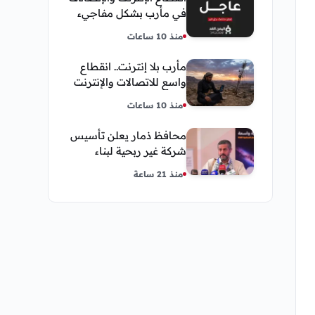
في مأرب بشكل مفاجيء
فما هو سبب ذلك
منذ 10 ساعات
مأرب بلا إنترنت.. انقطاع
واسع للاتصالات والإنترنت
في معظم مديريات
منذ 10 ساعات
المحافظة
محافظ ذمار يعلن تأسيس
شركة غير ربحية لبناء
نموذج ذكاء اصطناعي يمني
منذ 21 ساعة