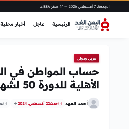
الجمعة، 7 أغسطس 2026
— ٢٢ صفر ١٤٤٨هـ
الرئيسية
عاجل
أخبار محلية
عربي ودولي
حساب المواطن في الس
الأهلية للدورة 50 لشهر يناير 2022
أحمد الفهد
حدث
22 أغسطس، 2024
دق