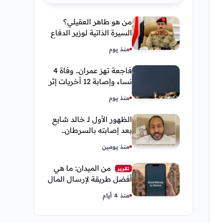
من هو طاهر العقيلي؟
السيرة الذاتية لوزير الدفاع
اليمني الجديد وأبرز
منذ يوم
مناصبه
فاجعة تهز عمران.. وفاة 4
نساء وإصابة 12 أخريات إثر
صاعقة رعدية خلال مناسبة
منذ يوم
اجتماعية
الظهور الأول لـ خالد شايع
بعد إصابته بالسرطان..
يكشف تفاصيل مؤثرة عن
منذ يومين
رحلة العلاج
من الميدان: ما هي
تقرير
أفضل طريقة لإرسال المال
إلى اليمن من السعودية
منذ 4 أيام
وأمريكا