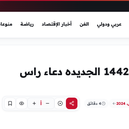
عربي ودولي
الفن
أخبار الإقتصاد
رياضة
منوعا
رسائل السنة الهجرية 1442 الجديده دعاء راس
أ
4 دقائق
مشاركة
استماع
تركيز
حفظ