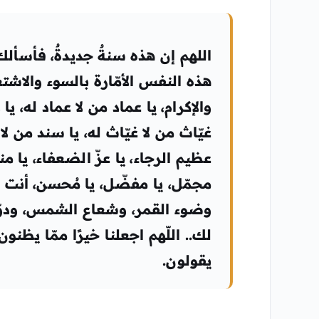
اللهم إن هذه سنةٌ جديدةٌ، فأسأل
هذه النفس الأمّارة بالسوء والاشتغا
والإكرام، يا عماد من لا عماد له، يا
غيّاث من لا غيّاث له، يا سند من لا 
عظيم الرجاء، يا عزّ الضعفاء، يا من
مجمّل، يا مفضّل، يا مُحسن، أنت ا
وضوء القمر، وشعاع الشمس، ودوّي 
لك.. اللّهم اجعلنا خيرًا ممّا يظنون،
يقولون.