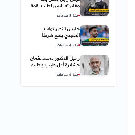
مغادرته اليمن لطلب لقمة
العيش وكانت أخر قبلة
منذ 3 ساعات
يقدمها لإبنته
حارس النصر نواف
العقيدي يضع شرطاً
حاسماً لإستمراره في
منذ 4 ساعات
النادي
رحيل الدكتور محمد عثمان
حشابرة أول طبيب باطنية
في الحديدة
منذ 4 ساعات