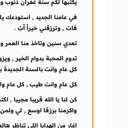
يكتبها لكم سنة غفران ذنوب وف
في عامنا الجديد , استودعك يا
فات , وترزقني خيراً آتِ .
تعدي سنين وتاخذ منا العمر وا
تدوم المحبة بدوام الخير , ويزو
كل عام وانت بالسنة الجديدة ب
كل عام وانت طيب , كل عام وا
كن لنا يا الله قريبا مجيبا , اك
واكرمنا برزقا اوسع , لي ولمن
اغار من الهدايا اللي تناظر هال