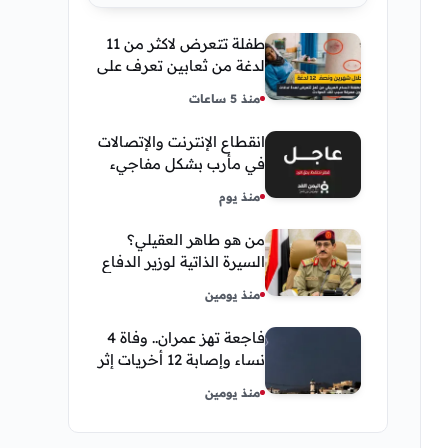
طفلة تتعرض لاكثر من 11
لدغة من ثعابين تعرف على
تفاصيل قصة أنسام
منذ 5 ساعات
العريقي
انقطاع الإنترنت والإتصالات
في مأرب بشكل مفاجيء
فما هو سبب ذلك
منذ يوم
من هو طاهر العقيلي؟
السيرة الذاتية لوزير الدفاع
اليمني الجديد وأبرز
منذ يومين
مناصبه
فاجعة تهز عمران.. وفاة 4
نساء وإصابة 12 أخريات إثر
صاعقة رعدية خلال مناسبة
منذ يومين
اجتماعية