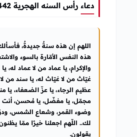
دعاء رأس السنه الهجرية 1442
اللهم إن هذه سنةٌ جديدةٌ، فأسأل
هذه النفس الأمّارة بالسوء والاشتغا
والإكرام، يا عماد من لا عماد له، يا
غيّاث من لا غيّاث له، يا سند من لا 
عظيم الرجاء، يا عزّ الضعفاء، يا من
مجمّل، يا مفضّل، يا مُحسن، أنت ا
وضوء القمر، وشعاع الشمس، ودوّي 
لك.. اللّهم اجعلنا خيرًا ممّا يظنون،
يقولون.