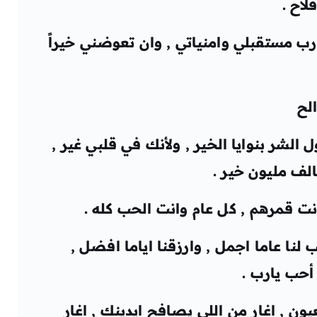
لاح .
رب مستقبلي وامنياتي , وان تعوضني خيراً
لح
ل الشر بنوايا الخير , ولأنك في قلبي غير ,
الف مليون خير .
نت قمرهم , كل عام وانت الحب كله .
تب لنا عاما اجمل , وارزقنا اياما افضل ,
 أحب يارب .
عيون , اغار من اللي يصافح ايدينك , اغار