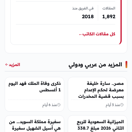
المقالات
في الفريق منذ
2018
1٬892
كل مقالات الكاتب
←
المزيد من عربي ودولي
المزيد
عربي ودولي
عربي ودولي
مصر.. سارة خليفة
ذكرى وفاة الملك فهد اليوم
معرضة لحكم الإعدام
1 أغسطس
بسبب قضية المخدرات
الكبرى
منذ 3 أيام
منذ 6 أيام
عربي ودولي
عربي ودولي
الميزانية السعودية للربع
سفيرة مملكة السويد… من
الثاني 2026 مبلغ 338.7
هي أسيل الشهيل سفيرة