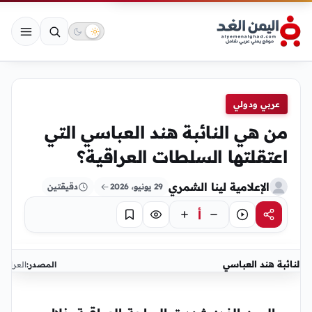
عربي ودولي
من هي النائبة هند العباسي التي
اعتقلتها السلطات العراقية؟
الإعلامية لينا الشمري
29 يونيو، 2026
دقيقتين
أ
مشاركة
استماع
تركيز
حفظ
النائبة هند العباسي
المصدر:
العراق