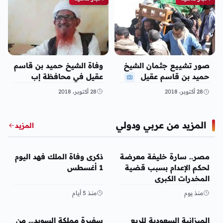
صور تشييع جثمان الشيخ
وفاة الشيخ حميد بن قاسم
حميد بن قاسم عقيل
عقيل في محافظة إب
28 أكتوبر، 2018
28 أكتوبر، 2018
المزيد من عربي ودولي
المزيد
عربي ودولي
عربي ودولي
مصر.. سارة خليفة معرضة
ذكرى وفاة الملك فهد اليوم
لحكم الإعدام بسبب قضية
1 أغسطس
المخدرات الكبرى
منذ يوم
منذ 5 أيام
عربي ودولي
عربي ودولي
الميزانية السعودية للربع
سفيرة مملكة السويد… من