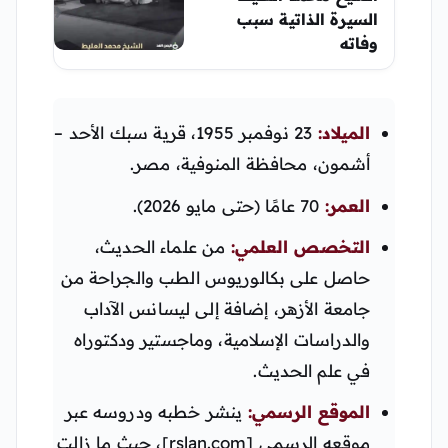
السيرة الذاتية سبب
وفاته
الميلاد:
23 نوفمبر 1955، قرية سبك الأحد –
أشمون، محافظة المنوفية، مصر.
العمر:
70 عامًا (حتى مايو 2026).
التخصص العلمي:
من علماء الحديث،
حاصل على بكالوريوس الطب والجراحة من
جامعة الأزهر، إضافة إلى ليسانس الآداب
والدراسات الإسلامية، وماجستير ودكتوراه
في علم الحديث.
الموقع الرسمي:
ينشر خطبه ودروسه عبر
موقعه الرسمي [rslan.com]، حيث ما زالت