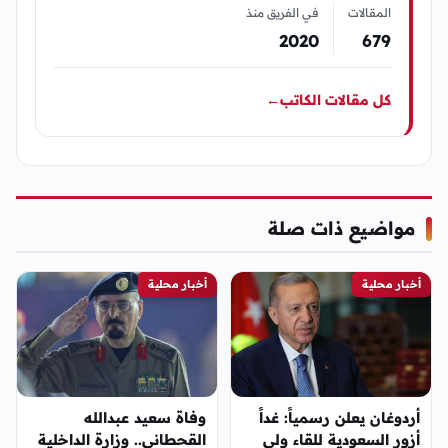
المقالات
في الفريق منذ
2020
679
كل مقالات الكاتب
←
مواضيع ذات صلة
أخبار محلية
أخبار محلية
أردوغان يعلن رسمياً: غداً
وفاة سعيد عبدالله
أزور السعودية للقاء ولي
القحطاني.. وزارة الداخلية