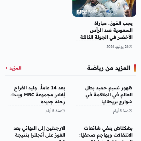
يجب الفوز.. مباراة
السعودية ضد الرأس
الأخضر في الجولة الثالثة
من كأس العالم 2026
26 يونيو، 2026
المزيد من رياضة
المزيد
رياضة
رياضة
ظهور نسيم حميد بطل
بعد 14 عاماً.. وليد الفراج
العالم في الملاكمة في
يُغادر مجموعة MBC ويبداء
شوارع بريطانيا
رحلة جديده
منذ 5 أيام
منذ 5 أيام
رياضة
رياضة
بشكتاش ينفي شائعات
الارجنتين إلى النهائي بعد
الانتقالات ويهاجم صحفيًا:
الفوز على أنجلترا بنتيجة