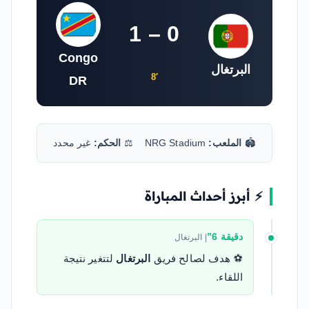
1 – 0
Congo
البرتغال
8′
DR
🏟️
الملعب:
NRG Stadium
⚖️
الحكم:
غير محدد
⚡ أبرز أحداث المباراة
دقيقة 6”
| البرتغال
⚽ هدف لصالح فريق
البرتغال
لتتغير نتيجة
اللقاء.