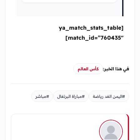
مباراة اليوم مصر
والارجنتين
[ya_match_stats_table
match_id=”760435″]
في هذا الخبر:
كأس العالم
#اليمن الغد رياضة
#مباراة البرتغال
#مباشر