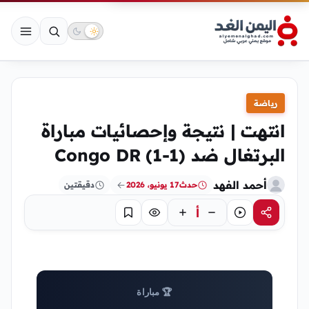
رياضة
انتهت | نتيجة وإحصائيات مباراة
البرتغال ضد Congo DR (1-1)
أحمد الفهد
حدث
17 يونيو، 2026
دقيقتين
أ
مشاركة
استماع
تركيز
حفظ
🏆 مباراة