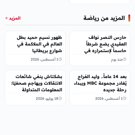
المزيد من رياضة
المزيد
رياضة
رياضة
حارس النصر نواف
ظهور نسيم حميد بطل
العقيدي يضع شرطاً
العالم في الملاكمة في
حاسماً لإستمراره في
شوارع بريطانيا
النادي
منذ يوم
1 أغسطس، 2026
رياضة
رياضة
بعد 14 عاماً.. وليد الفراج
بشكتاش ينفي شائعات
يُغادر مجموعة MBC ويبداء
الانتقالات ويهاجم صحفيًا:
رحلة جديده
المعلومات المتداولة
“مختلقة”
1 أغسطس، 2026
18 يوليو، 2026