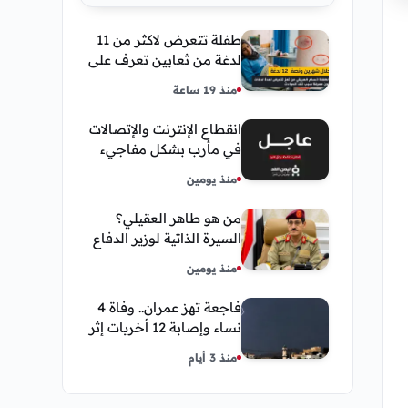
طفلة تتعرض لاكثر من 11
لدغة من ثعابين تعرف على
تفاصيل قصة أنسام
منذ 19 ساعة
العريقي
انقطاع الإنترنت والإتصالات
في مأرب بشكل مفاجيء
فما هو سبب ذلك
منذ يومين
من هو طاهر العقيلي؟
السيرة الذاتية لوزير الدفاع
اليمني الجديد وأبرز
منذ يومين
مناصبه
فاجعة تهز عمران.. وفاة 4
نساء وإصابة 12 أخريات إثر
صاعقة رعدية خلال مناسبة
منذ 3 أيام
اجتماعية