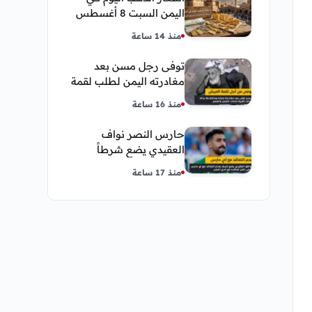
اليمن السبت 8 أغسطس
2026 — بيع وشراء صنعاء
منذ 14 ساعة
وعدن
توفى رجل مسن بعد
مغادرته اليمن لطلب لقمة
العيش وكانت أخر قبلة
منذ 16 ساعة
يقدمها لإبنته
حارس النصر نواف
العقيدي يضع شرطاً
حاسماً لإستمراره في
منذ 17 ساعة
النادي