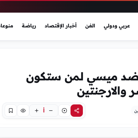
عربي ودولي
الفن
أخبار الإقتصاد
رياضة
منوعا
ضد ميسي لمن ستكون
ر والارجنتين
أ
ن
مشاركة
استماع
تركيز
حفظ