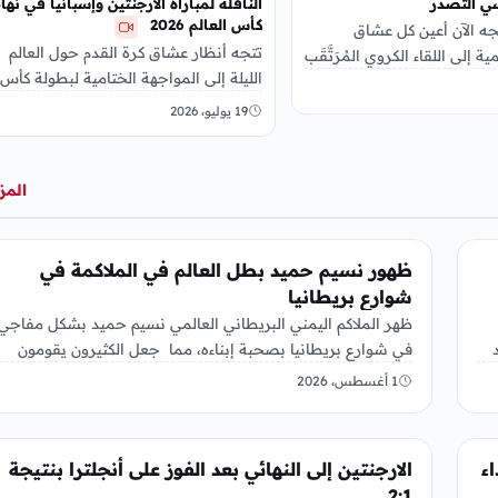
ي التصدر
الناقلة لمباراة الأرجنتين وإسبانيا في نها
كأس العالم 2026
تجه الآن أعين كل عشاق
تتجه أنظار عشاق كرة القدم حول العالم
ية إلى اللقاء الكروي المُرَتَّقَب
الليلة إلى المواجهة الختامية لبطولة كأس
ندما يتقابل منتخب مصر مع…
العالم FIFA 2026™، حيث يلتقي المنتخب
19 يوليو، 2026
الأرجنتيني…
المز
رياضة
ظهور نسيم حميد بطل العالم في الملاكمة في
شوارع بريطانيا
ظهر الملاكم اليمني البريطاني العالمي نسيم حميد بشكل مفاجي
في شوارع بريطانيا بصحبة إبناءه، مما جعل الكثيرون يقومون
بالتحية والسلام…
1 أغسطس، 2026
رياضة
موعة MBC ويبداء
الارجنتين إلى النهائي بعد الفوز على أنجلترا بنتيجة
2:1