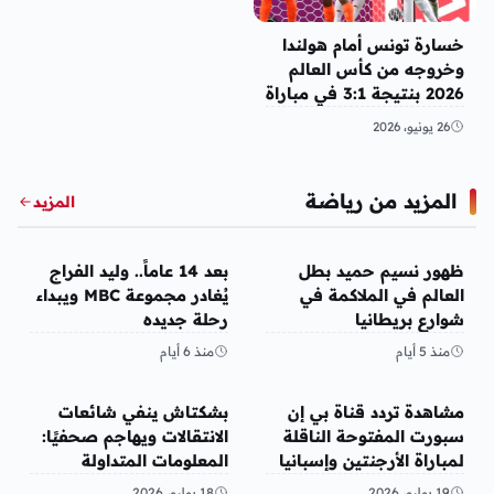
خسارة تونس أمام هولندا
وخروجه من كأس العالم
2026 بنتيجة 3:1 في مباراة
حزينة
26 يونيو، 2026
المزيد من رياضة
المزيد
رياضة
رياضة
ظهور نسيم حميد بطل
بعد 14 عاماً.. وليد الفراج
العالم في الملاكمة في
يُغادر مجموعة MBC ويبداء
شوارع بريطانيا
رحلة جديده
منذ 5 أيام
منذ 6 أيام
رياضة
رياضة
مشاهدة تردد قناة بي إن
بشكتاش ينفي شائعات
سبورت المفتوحة الناقلة
الانتقالات ويهاجم صحفيًا:
لمباراة الأرجنتين وإسبانيا
المعلومات المتداولة
في نهائي كأس العالم
“مختلقة”
19 يوليو، 2026
18 يوليو، 2026