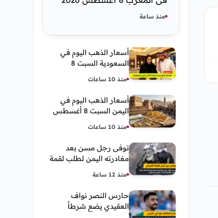
كم عسر الجنية الذهب
منذ ساعة
أسعار الذهب اليوم في
السعودية السبت 8
أغسطس 2026 — تحديث
منذ 10 ساعات
مباشر
أسعار الذهب اليوم في
اليمن السبت 8 أغسطس
2026 — بيع وشراء صنعاء
منذ 10 ساعات
وعدن
توفى رجل مسن بعد
مغادرته اليمن لطلب لقمة
العيش وكانت أخر قبلة
منذ 12 ساعة
يقدمها لإبنته
حارس النصر نواف
العقيدي يضع شرطاً
حاسماً لإستمراره في