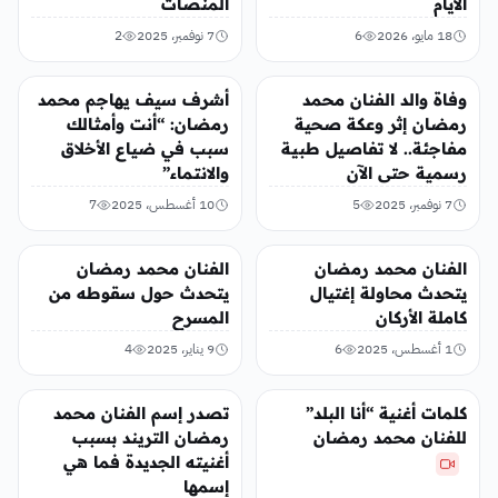
الأيام
المنصات
18 مايو، 2026
6
7 نوفمبر، 2025
2
الفن
الفن
وفاة والد الفنان محمد
أشرف سيف يهاجم محمد
رمضان إثر وعكة صحية
رمضان: “أنت وأمثالك
مفاجئة.. لا تفاصيل طبية
سبب في ضياع الأخلاق
رسمية حتى الآن
والانتماء”
7 نوفمبر، 2025
5
10 أغسطس، 2025
7
الفن
الفن
الفنان محمد رمضان
الفنان محمد رمضان
يتحدث محاولة إغتيال
يتحدث حول سقوطه من
كاملة الأركان
المسرح
1 أغسطس، 2025
6
9 يناير، 2025
4
الفن
منوعات
كلمات أغنية “أنا البلد”
تصدر إسم الفنان محمد
للفنان محمد رمضان
رمضان التريند بسبب
أغنيته الجديدة فما هي
إسمها