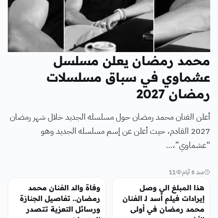
محمد رمضان يعلن مسلسل
عشماوي في سباق مسلسلات
رمضان 2027
أعلن الفنان محمد رمضان حول مسلسله الجديد خلال شهر رمضان
2027 القادم، حيث أعلن عن إسم مسلسله الجديد وهو
“عشماوي”،…
منذ 5 أيام
11
الفن
تريندات
هذا المبلغ الي وصل
وفاة والد الفنان محمد
إيرادات فيلم أسد لـ الفنان
رمضان.. تفاصيل الجنازة
محمد رمضان في أولى
ورسائل التعزية تتصدر