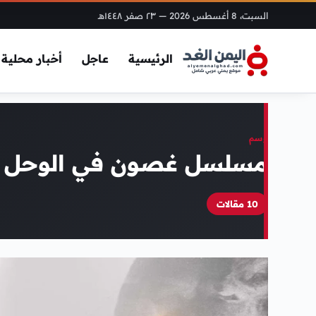
السبت، 8 أغسطس 2026
— ٢٣ صفر ١٤٤٨هـ
الرئيسية
عاجل
أخبار محلية
وسم
مسلسل غصون في الوحل
10 مقالات