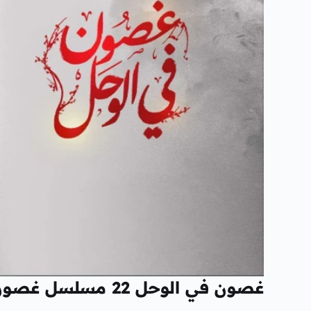
غصون في الوحل 22 مسلسل غصون في الوحل ٢٢ وعرض الحلقة 23