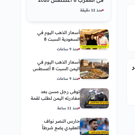
كم عسر الجنية الذهب
منذ 12 دقيقة
أسعار الذهب اليوم في
السعودية السبت 8
أغسطس 2026 — تحديث
منذ 9 ساعات
مباشر
أسعار الذهب اليوم في
١ يتصدر
اليمن السبت 8 أغسطس
2026 — بيع وشراء صنعاء
منذ 9 ساعات
وعدن
توفى رجل مسن بعد
مغادرته اليمن لطلب لقمة
العيش وكانت أخر قبلة
منذ 11 ساعة
يقدمها لإبنته
حارس النصر نواف
العقيدي يضع شرطاً
حاسماً لإستمراره في