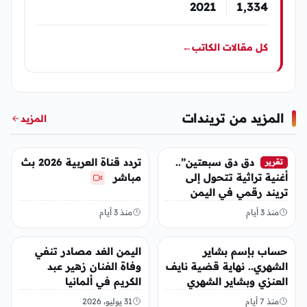
2021
1٬334
كل مقالات الكاتب
←
المزيد من تريندات
المزيد
تريندات
تريندات
دق دق سبعتين”..
تردد قناة العربية 2026 بث
تقرير
أغنية تراثية تتحول إلى
مباشر
تريند رقمي في اليمن
منذ 3 أيام
منذ 3 أيام
تريندات
تريندات
حساب بإسم بشاير
اليمن الغد مصادر تنفي
الشهري.. نهاية قضية نايف
وفاة الفنان زهير عبد
العنزي وبشاير الشهري
الكريم في ألمانيا
منذ 7 أيام
31 يوليو، 2026